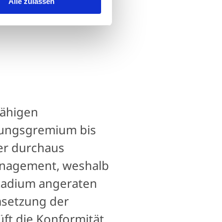
Alle zulassen
fähigen
dungsgremium bis
ber durchaus
Management, weshalb
stadium angeraten
msetzung der
üft die Konformität